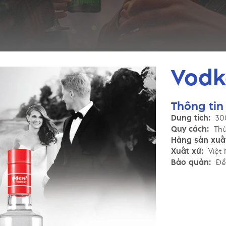
Vodk
Thông ti
Dung tích:
30
Quy cách:
Thù
Hãng sản xuấ
Xuất xứ:
Việt
Bảo quản:
Để 