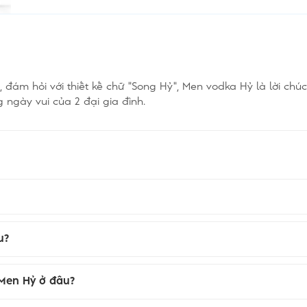
 đám hỏi với thiết kế chữ "Song Hỷ", Men vodka Hỷ là lời ch
g ngày vui của 2 đại gia đình.
u?
 Men Hỷ ở đâu?