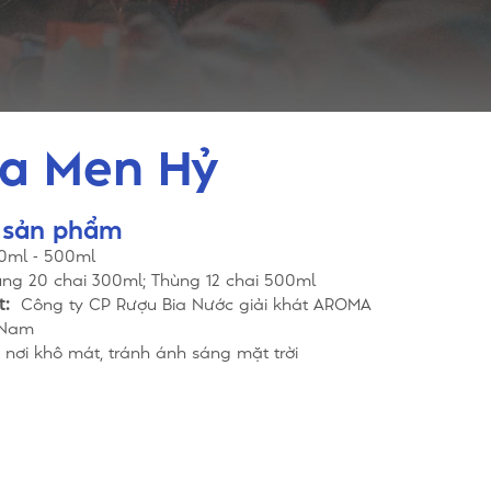
a Men Hỷ
n sản phẩm
0ml - 500ml
ng 20 chai 300ml; Thùng 12 chai 500ml
t:
Công ty CP Rượu Bia Nước giải khát AROMA
 Nam
nơi khô mát, tránh ánh sáng mặt trời