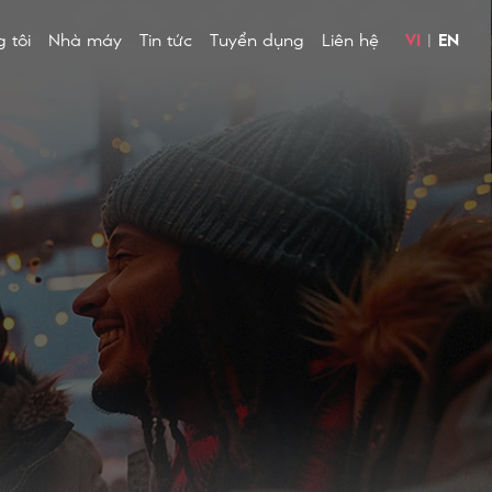
 tôi
Nhà máy
Tin tức
Tuyển dụng
Liên hệ
VI
|
EN